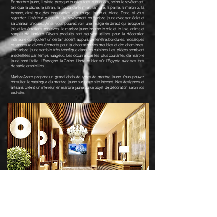
En marbre jaune, il existe presque tous les tons et nuances, selon le revêtement,
tels que la pêche, le safran, la moutarde, le miel, l'ambre, la paille, le melon ou la
banane, ainsi que des tons nobles d'or rouge, jaune ou blanc. Donc, si vous
regardez l'intérieur, y compris le revêtement en marbre jaune avec son éclat et
sa chaleur uniques. Ainsi, vous pouvez voir une image en direct qui évoque la
joie et les émotions positives. Le marbre jaune incarne le chic et le luxe, anime et
remplit de lumière. Divers produits sont souvent utilisés pour la décoration
intérieure qui ajoutent un certain accent: appuis de fenêtre, bordures, mosaïques
et panneaux, divers éléments pour la décoration des meubles et des cheminées.
Le marbre jaune semble très bénéfique dans les cuisines. Les pièces semblent
ensoleillées par temps nuageux. Les occurrences les plus courantes de marbre
jaune sont l'Italie, l'Espagne, la Chine, l'Inde et bien sûr l'Égypte avec ses tons
de sable ensoleillés.
MarbreArene propose un grand choix de types de marbre jaune. Vous pouvez
consulter le catalogue du marbre jaune sur notre site Internet. Nos designers et
artisans créent un intérieur en marbre jaune ou un objet de décoration selon vos
souhaits.