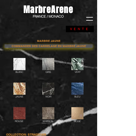
MarbreArene
FRANCE / MONACO
VENTE
MARBRE JAUNE
COMMANDER DES CARRELAGE EN MARBRE JAUNE
BLANC
GRIS
VERT
JAUNE
NOIR
BLEU
ROUGE
MARRON
BEIGE
COLLECTION: STRADIVARI