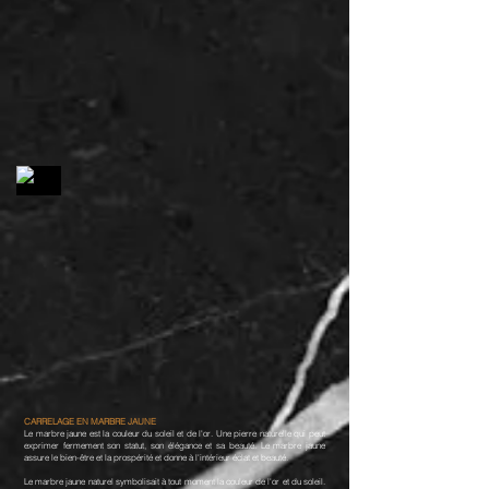
CARRELAGE EN MARBRE JAUNE
Le marbre jaune est la couleur du soleil et de l'or. Une pierre naturelle qui peut
exprimer fermement son statut, son élégance et sa beauté. Le marbre jaune
assure le bien-être et la prospérité et donne à l'intérieur éclat et beauté.
Le marbre jaune naturel symbolisait à tout moment la couleur de l'or et du soleil.